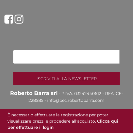
Share on Facebook
Tweet
Roberto Barra srl
- P.IVA: 03242440612 - REA: CE-
228585 -
info@pec.robertobarra.com
È necessario effettuare la registrazione per poter
visualizzare prezzi e procedere all'acquisto.
Clicca qui
per effettuare il login
Powered & Designed by
Passepartout