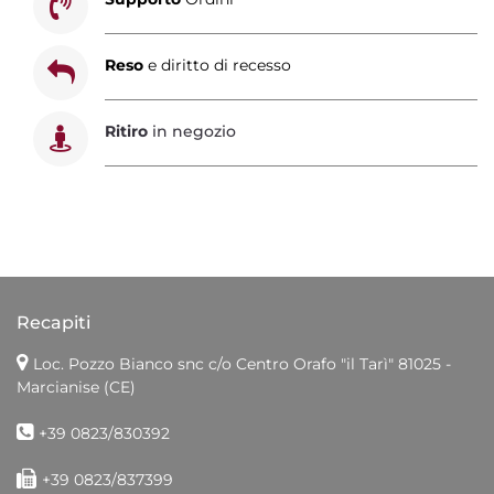
Reso
e diritto di recesso
Ritiro
in negozio
Recapiti
Loc. Pozzo Bianco snc c/o Centro Orafo "il Tarì"
81025 -
Marcianise (CE)
+39 0823/830392
+39 0823/837399