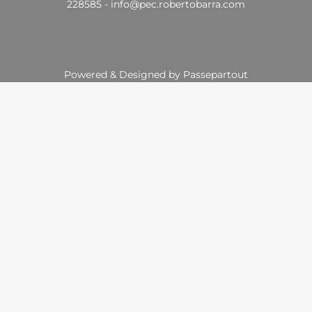
228585 -
info@pec.robertobarra.com
Powered & Designed by
Passepartout