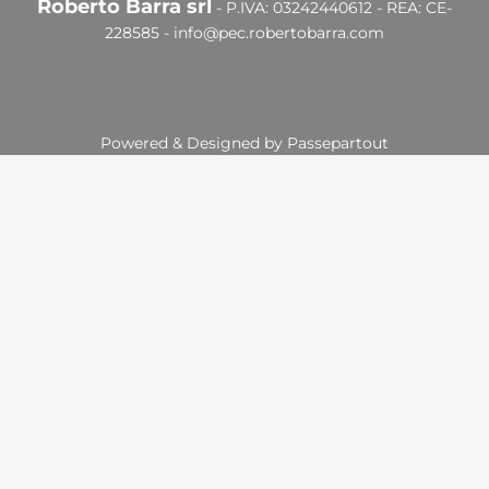
Roberto Barra srl
- P.IVA: 03242440612 - REA: CE-
228585 -
info@pec.robertobarra.com
Powered & Designed by
Passepartout