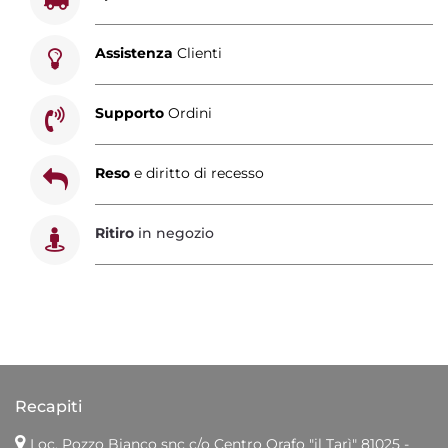
Assistenza
Clienti
Supporto
Ordini
Reso
e diritto di recesso
Ritiro
in negozio
Recapiti
Loc. Pozzo Bianco snc c/o Centro Orafo "il Tarì"
81025 -