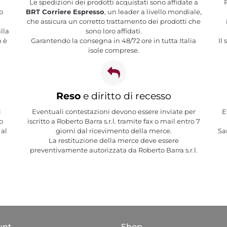
e
Le spedizioni dei prodotti acquistati sono affidate a
R
o
BRT Corriere Espresso
, un leader a livello mondiale,
che assicura un corretto trattamento dei prodotti che
lla
sono loro affidati.
n è
Garantendo la consegna in 48/72 ore in tutta Italia
Il
isole comprese.
Reso
e diritto di recesso
i
Eventuali contestazioni devono essere inviate per
E
o
iscritto a Roberto Barra s.r.l. tramite fax o mail entro 7
 al
giorni dal ricevimento della merce.
Sa
La restituzione della merce deve essere
preventivamente autorizzata da Roberto Barra s.r.l.
unt
Shop