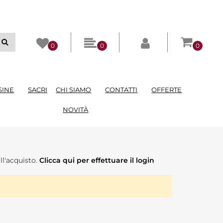
0
0
0
SINE
SACRI
CHI SIAMO
CONTATTI
OFFERTE
NOVITÀ
ll'acquisto.
Clicca qui per effettuare il login