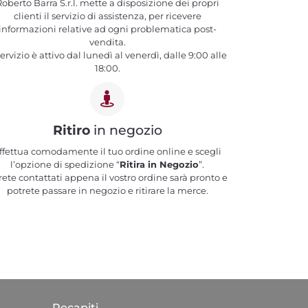
oberto Barra S.r.l. mette a disposizione dei propri
clienti il servizio di assistenza, per ricevere
informazioni relative ad ogni problematica post-
vendita.
 servizio è attivo dal lunedì al venerdì, dalle 9:00 alle
18:00.
Ritiro
in negozio
ffettua comodamente il tuo ordine online e scegli
l’opzione di spedizione “
Ritira in Negozio
”.
rete contattati appena il vostro ordine sarà pronto e
potrete passare in negozio e ritirare la merce.
Recapiti