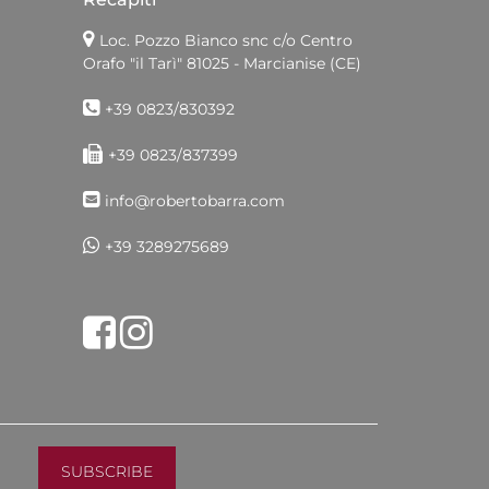
Loc. Pozzo Bianco snc c/o Centro
Orafo "il Tarì"
81025 - Marcianise (CE)
+39 0823/830392
+39 0823/837399
info@robertobarra.com
+39 3289275689
Share on Facebook
Tweet