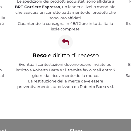
e
Le spedizioni dei prodotti acquistati sono affidate a
R
o
BRT Corriere Espresso
, un leader a livello mondiale,
che assicura un corretto trattamento dei prodotti che
lla
sono loro affidati.
n è
Garantendo la consegna in 48/72 ore in tutta Italia
Il
isole comprese.
Reso
e diritto di recesso
i
Eventuali contestazioni devono essere inviate per
E
o
iscritto a Roberto Barra s.r.l. tramite fax o mail entro 7
 al
giorni dal ricevimento della merce.
Sa
La restituzione della merce deve essere
preventivamente autorizzata da Roberto Barra s.r.l.
unt
Shop