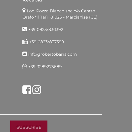
Loc. Pozzo Bianco snc c/o Centro
Orafo "il Tarì"
81025 - Marcianise (CE)
+39 0823/830392
+39 0823/837399
info@robertobarra.com
+39 3289275689
Share on Facebook
Tweet