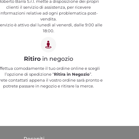
oberto Barra S.r.l. mette a disposizione dei propri
clienti il servizio di assistenza, per ricevere
informazioni relative ad ogni problematica post-
vendita.
 servizio è attivo dal lunedì al venerdì, dalle 9:00 alle
18:00.
Ritiro
in negozio
ffettua comodamente il tuo ordine online e scegli
l’opzione di spedizione “
Ritira in Negozio
”.
rete contattati appena il vostro ordine sarà pronto e
potrete passare in negozio e ritirare la merce.
Recapiti