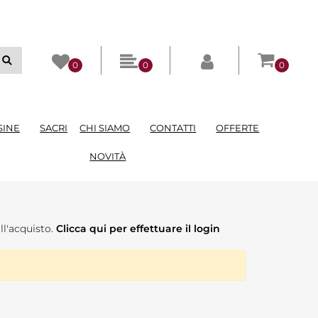
0
0
0
SINE
SACRI
CHI SIAMO
CONTATTI
OFFERTE
NOVITÀ
ll'acquisto.
Clicca qui per effettuare il login